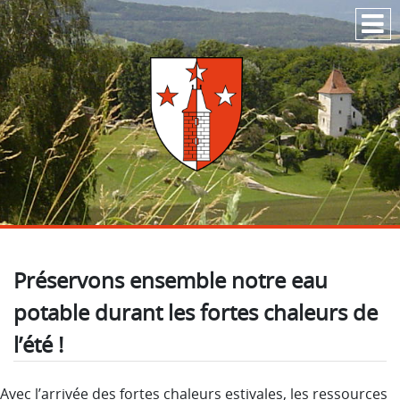
Passer au contenu
Préservons ensemble notre eau
potable durant les fortes chaleurs de
l’été !
Avec l’arrivée des fortes chaleurs estivales, les ressources