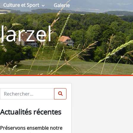
Culture et Sport
Galerie
les Aînés
Livres
arzel
apeurs-pompiers
Photographie de la nature
turelle de Villarzel
Cinéma
s Paysannes
Peinture artistique
Céramique
larzel
larzel
Rechercher :
fuge de Sédeilles
tive de laiterie
Actualités récentes
Préservons ensemble notre