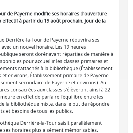
compte des horaires de
l’administration car pas de stock
our de Payerne modifie ses horaires d’ouverture
de billets
ffectif à partir du 19 août prochain, jour de la
Naturalisations
que Derrière-la-Tour de Payerne réouvrira ses
e avec un nouvel horaire. Les 19 heures
ublique seront dorénavant réparties de manière à
sponibles pour accueillir les classes primaires et
sements rattachés à la bibliothèque (Établissement
s et environs, Établissement primaire de Payerne-
issement secondaire de Payerne et environs). Au
res consacrées aux classes s’élèveront ainsi à 22
eure en effet de parfaire l’équilibre entre les
 de la bibliothèque mixte, dans le but de répondre
s et besoins de tous les publics.
liothèque Derrière-la-Tour saisit parallèlement
re ses horaires plus aisément mémorisables.